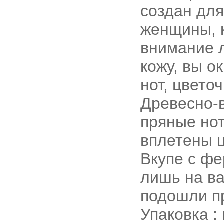
создан для
женщины, к
внимание л
кожу, вы о
нот, цвето
Древесно-в
пряные нот
вплетены 
Вкупе с фе
лишь на ва
подошли пр
Упаковка :