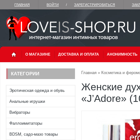
ГЛАВНАЯ
ВОЙТИ
/
ЗАРЕГИСТРИРОВАТЬСЯ
ЗАК
О МАГАЗИНЕ
ДОСТАВКА И ОПЛАТА
АНОНИМНОСТЬ
Главная
»
Косметика и фером
КАТЕГОРИИ
Женские ду
Эротическая одежда и обувь
«J’Adore» (1
Анальные игрушки
Вибраторы
Фаллоимитаторы
BDSM, садо-мазо товары