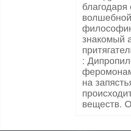
благодаря
волшебной
философию 
знакомый 
притягател
: Дипропи
феромонам
на запясть
происходи
веществ. О