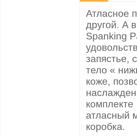
Атласное п
другой. А 
Spanking P
удовольств
запястье, 
тело « ниж
коже, позв
наслаждени
комплекте 
атласный м
коробка.