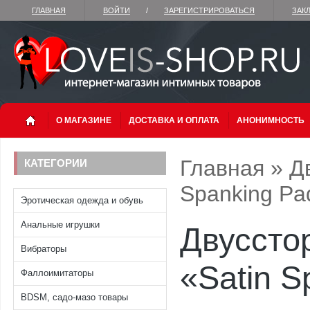
ГЛАВНАЯ
ВОЙТИ
/
ЗАРЕГИСТРИРОВАТЬСЯ
ЗАК
О МАГАЗИНЕ
ДОСТАВКА И ОПЛАТА
АНОНИМНОСТЬ
Главная
»
Д
КАТЕГОРИИ
Spanking Pa
Эротическая одежда и обувь
Анальные игрушки
Двуссто
Вибраторы
«Satin S
Фаллоимитаторы
BDSM, садо-мазо товары