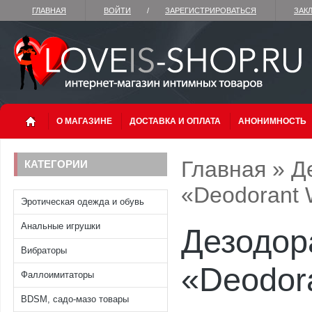
ГЛАВНАЯ
ВОЙТИ
/
ЗАРЕГИСТРИРОВАТЬСЯ
ЗАК
О МАГАЗИНЕ
ДОСТАВКА И ОПЛАТА
АНОНИМНОСТЬ
Главная
»
Д
КАТЕГОРИИ
«Deodorant
Эротическая одежда и обувь
Анальные игрушки
Дезодор
Вибраторы
«Deodor
Фаллоимитаторы
BDSM, садо-мазо товары