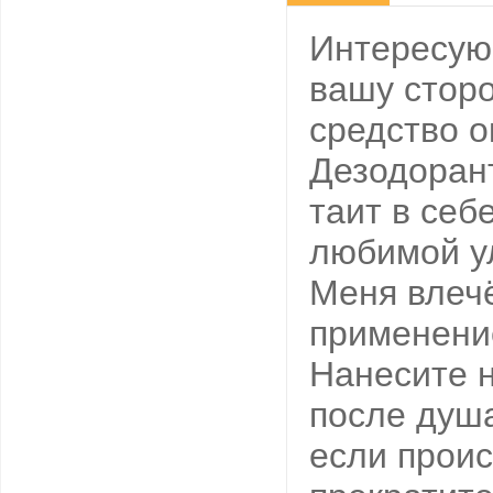
Интересующ
вашу сторо
средство о
Дезодоран
таит в себ
любимой ул
Меня влечё
применени
Нанесите 
после душа
если прои