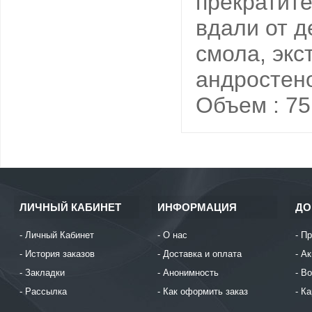
прекратите
вдали от д
смола, экс
андростено
Объем : 75
ЛИЧНЫЙ КАБИНЕТ
ИНФОРМАЦИЯ
ДО
Личный Кабинет
О нас
Пр
История заказов
Доставка и оплата
Ак
Закладки
Анонимность
Во
Рассылка
Как оформить заказ
Ка