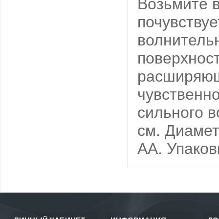
Возьмите в
почувствуе
волнитель
поверхност
расширяющ
чувственно
сильного в
см. Диамет
AA. Упаков