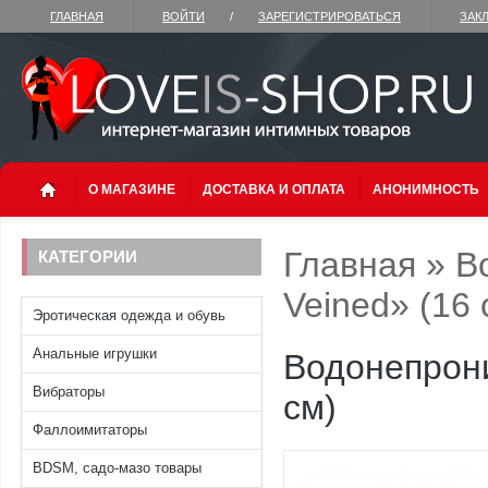
ГЛАВНАЯ
ВОЙТИ
/
ЗАРЕГИСТРИРОВАТЬСЯ
ЗАК
О МАГАЗИНЕ
ДОСТАВКА И ОПЛАТА
АНОНИМНОСТЬ
Главная
»
В
КАТЕГОРИИ
Veined» (16 
Эротическая одежда и обувь
Анальные игрушки
Водонепрони
Вибраторы
см)
Фаллоимитаторы
BDSM, садо-мазо товары